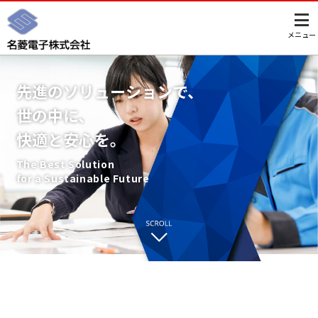
このページの本文へ
メニュー
先進のソリューションで、
世の中に、
快適と安心を。
The Best Solution
for a Sustainable Future
Strength