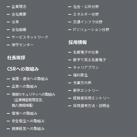
企業理念
社会・公共分野
会社概要
エネルギー分野
沿革
交通インフラ分野
会社組織
ITソリューション分野
サービスネットワーク
採用情報
保守センター
名菱電子の仕事
社長挨拶
数字で見る名菱電子
キャリアプラン
CSRへの取組み
福利厚生
倫理・遵法への取組み
先輩方の声
品質への取組み
新卒エントリー
情報セキュリティへの取組み
経験者採用エントリー
（企業機密管理宣言、
個人情報保護）
採用選考方法・説明会
環境への取組み
安全衛生への取組み
健康経営への取組み